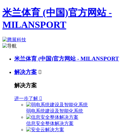
米兰体育 (中国)官方网站 -
MILANSPORT
米兰体育 (中国)官方网站 - MILANSPORT
解决方案

解决方案
进一步了解

弱电系统建设及智能化系统
信息安全整体解决方案