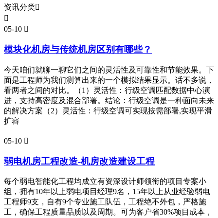
资讯分类


05-10

模块化机房与传统机房区别有哪些？
今天咱们就聊一聊它们之间的灵活性及可靠性和节能效果。下
面是工程师为我们测算出来的一个模拟结果显示。话不多说，
看两者之间的对比。（1）灵活性：行级空调匹配数据中心演
进，支持高密度及混合部署。结论：行级空调是一种面向未来
的解决方案（2）灵活性：行级空调可实现按需部署,实现平滑
扩容
05-10

弱电机房工程改造-机房改造建设工程
每个弱电智能化工程均成立有资深设计师领衔的项目专案小
组，拥有10年以上弱电项目经理9名，15年以上从业经验弱电
工程师9支，自有9个专业施工队伍，工程绝不外包，严格施
工，确保工程质量品质以及周期。可为客户省30%项目成本，