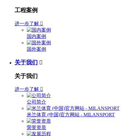
工程案例
进一步了解

国内案例
国外案例
关于我们

关于我们
进一步了解

公司简介
米兰体育 (中国)官方网站 - MILANSPORT
荣誉资质